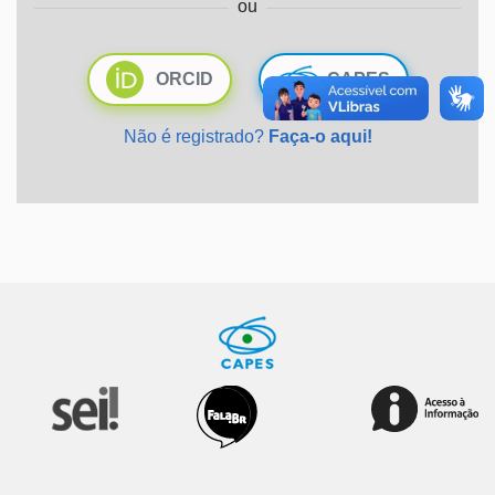
ou
Ministério da Saúde
ORCID
CAPES
Ministério de Minas e Energia
Não é registrado?
Faça-o aqui!
Ministério da Ciência, Tecnologia, Inovações e Comunicações
Ministério do Meio Ambiente
Ministério do Turismo
Ministério do Desenvolvimento Regional
Controladoria-Geral da União
Ministério da Mulher, da Família e dos Direitos Humanos
Secretaria-Geral