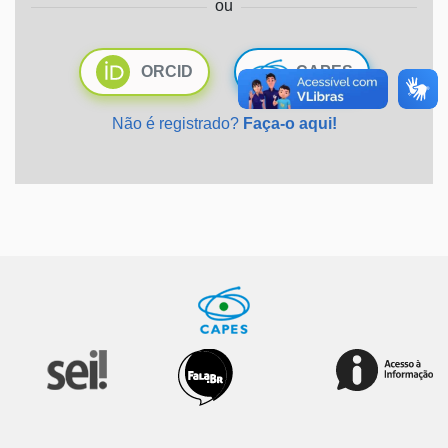
ou
Ministério da Saúde
ORCID
CAPES
Ministério de Minas e Energia
Não é registrado?
Faça-o aqui!
Ministério da Ciência, Tecnologia, Inovações e Comunicações
Ministério do Meio Ambiente
Ministério do Turismo
Ministério do Desenvolvimento Regional
Controladoria-Geral da União
Ministério da Mulher, da Família e dos Direitos Humanos
Secretaria-Geral