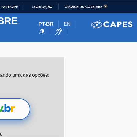
PARTICIPE
LEGISLAÇÃO
ÓRGÃOS DO GOVERNO
stério da Economia
Ministério da Infraestrutura
BRE
PT-BR
EN
stério de Minas e Energia
Ministério da Ciência,
Tecnologia, Inovações e
Comunicações
stério da Mulher, da
Secretaria-Geral
lia e dos Direitos
izando uma das opções:
anos
alto
u