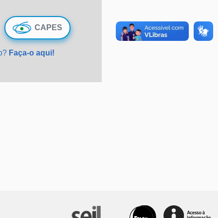
CAPES
do?
Faça-o aqui!