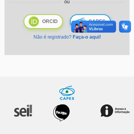
ou
Ministério da Saúde
ORCID
CAPES
Ministério de Minas e Energia
Não é registrado?
Faça-o aqui!
Ministério da Ciência, Tecnologia, Inovações e Comunicações
Ministério do Meio Ambiente
Ministério do Turismo
Ministério do Desenvolvimento Regional
Controladoria-Geral da União
Ministério da Mulher, da Família e dos Direitos Humanos
Secretaria-Geral