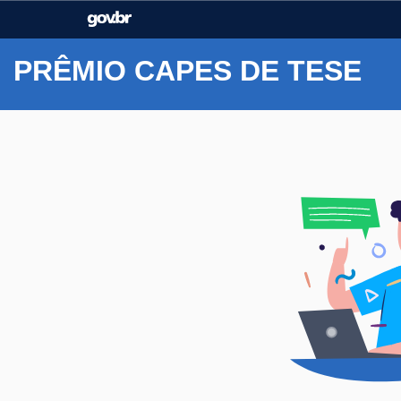
Casa Civil
Ministério da Justiça e
Segurança Pública
PRÊMIO CAPES DE TESE
Ministério da Agricultura,
Ministério da Educação
Pecuária e Abastecimento
Ministério do Meio Ambiente
Ministério do Turismo
Secretaria de Governo
Gabinete de Segurança
Institucional