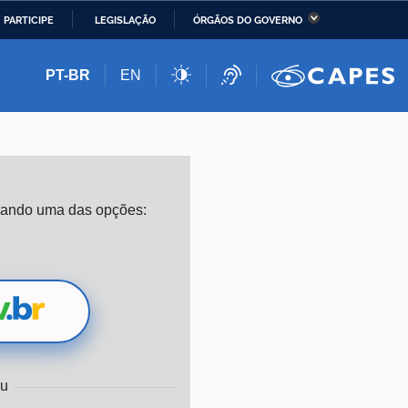
PARTICIPE
LEGISLAÇÃO
ÓRGÃOS DO GOVERNO
stério da Economia
Ministério da Infraestrutura
PT-BR
EN
stério de Minas e Energia
Ministério da Ciência,
Tecnologia, Inovações e
Comunicações
stério da Mulher, da
Secretaria-Geral
izando uma das opções:
lia e dos Direitos
anos
alto
u