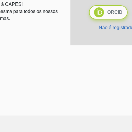
 à CAPES!
esma para todos os nossos
ORCID
emas.
Não é registra