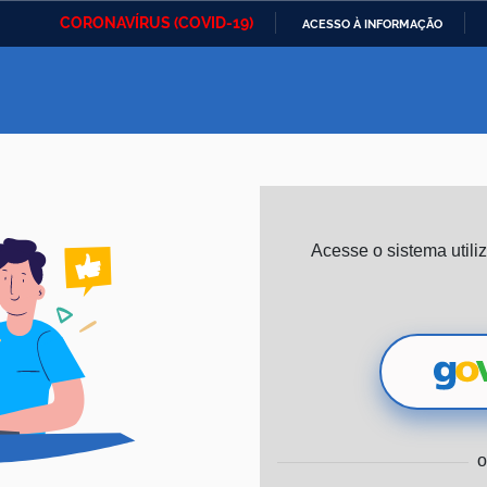
CORONAVÍRUS (COVID-19)
ACESSO À INFORMAÇÃO
Ministério da Defesa
Ministério das Relações
Mini
IR
Exteriores
PARA
O
Ministério da Cidadania
Ministério da Saúde
Mini
CONTEÚDO
Ministério do
Controladoria-Geral da
Mini
Acesse o sistema util
Desenvolvimento Regional
União
Famí
Hum
Advocacia-Geral da União
Banco Central do Brasil
Plan
o