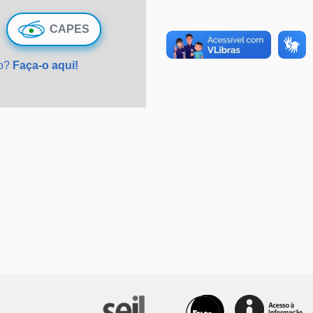
CAPES
do?
Faça-o aqui!