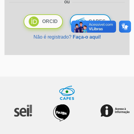
ou
Ministério da Saúde
ORCID
CAPES
Ministério de Minas e Energia
Não é registrado?
Faça-o aqui!
Ministério da Ciência, Tecnologia, Inovações e Comunicações
Ministério do Meio Ambiente
Ministério do Turismo
Ministério do Desenvolvimento Regional
Controladoria-Geral da União
Ministério da Mulher, da Família e dos Direitos Humanos
Secretaria-Geral