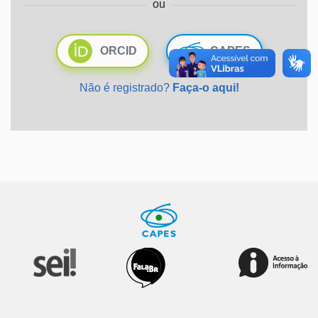
ou
Ministério da Saúde
ORCID
CAPES
Ministério de Minas e Energia
Não é registrado?
Faça-o aqui!
Ministério da Ciência, Tecnologia, Inovações e Comunicações
Ministério do Meio Ambiente
Ministério do Turismo
Ministério do Desenvolvimento Regional
Controladoria-Geral da União
Ministério da Mulher, da Família e dos Direitos Humanos
Secretaria-Geral