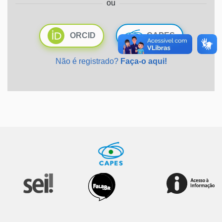
ou
Ministério da Saúde
ORCID
CAPES
Ministério de Minas e Energia
Não é registrado?
Faça-o aqui!
Ministério da Ciência, Tecnologia, Inovações e Comunicações
Ministério do Meio Ambiente
Ministério do Turismo
Ministério do Desenvolvimento Regional
Controladoria-Geral da União
Ministério da Mulher, da Família e dos Direitos Humanos
Secretaria-Geral