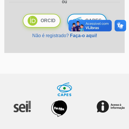
ou
Ministério da Saúde
ORCID
CAPES
Ministério de Minas e Energia
Não é registrado?
Faça-o aqui!
Ministério da Ciência, Tecnologia, Inovações e Comunicações
Ministério do Meio Ambiente
Ministério do Turismo
Ministério do Desenvolvimento Regional
Controladoria-Geral da União
Ministério da Mulher, da Família e dos Direitos Humanos
Secretaria-Geral