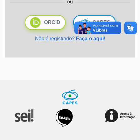
ou
Ministério da Saúde
ORCID
CAPES
Ministério de Minas e Energia
Não é registrado?
Faça-o aqui!
Ministério da Ciência, Tecnologia, Inovações e Comunicações
Ministério do Meio Ambiente
Ministério do Turismo
Ministério do Desenvolvimento Regional
Controladoria-Geral da União
Ministério da Mulher, da Família e dos Direitos Humanos
Secretaria-Geral