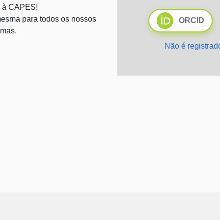
 à CAPES!
esma para todos os nossos
ORCID
emas.
Não é registra