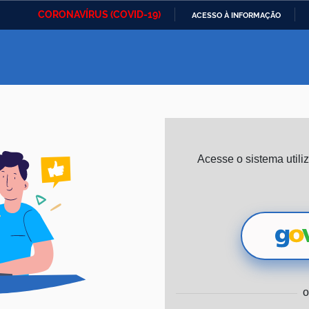
CORONAVÍRUS (COVID-19)
ACESSO À INFORMAÇÃO
Ministério da Defesa
Ministério das Relações
Mini
IR
Exteriores
PARA
O
Ministério da Cidadania
Ministério da Saúde
Mini
CONTEÚDO
Ministério do
Controladoria-Geral da
Mini
Acesse o sistema util
Desenvolvimento Regional
União
Famí
Hum
Advocacia-Geral da União
Banco Central do Brasil
Plan
o