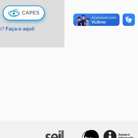
CAPES
do?
Faça-o aqui!