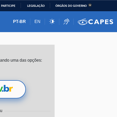
PARTICIPE
LEGISLAÇÃO
ÓRGÃOS DO GOVERNO
stério da Economia
Ministério da Infraestrutura
PT-BR
EN
stério de Minas e Energia
Ministério da Ciência,
Tecnologia, Inovações e
Comunicações
stério da Mulher, da
Secretaria-Geral
izando uma das opções:
lia e dos Direitos
anos
alto
u