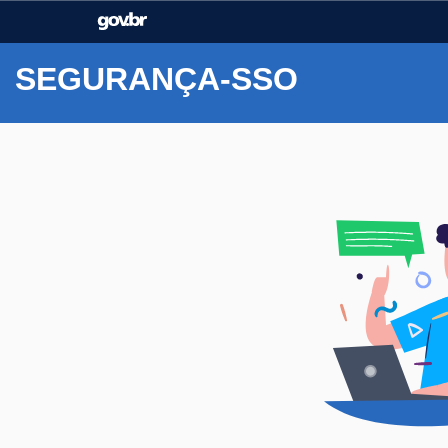
Casa Civil
Ministério da Justiça e
Segurança Pública
SEGURANÇA-SSO
Ministério da Agricultura,
Ministério da Educação
Pecuária e Abastecimento
Ministério do Meio Ambiente
Ministério do Turismo
Secretaria de Governo
Gabinete de Segurança
Institucional