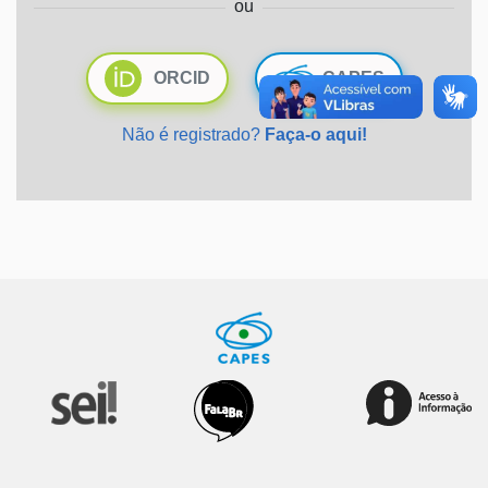
ou
Ministério da Saúde
ORCID
CAPES
Ministério de Minas e Energia
Não é registrado?
Faça-o aqui!
Ministério da Ciência, Tecnologia, Inovações e Comunicações
Ministério do Meio Ambiente
Ministério do Turismo
Ministério do Desenvolvimento Regional
Controladoria-Geral da União
Ministério da Mulher, da Família e dos Direitos Humanos
Secretaria-Geral