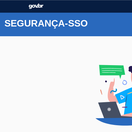
Casa Civil
Ministério da Justiça e
Segurança Pública
SEGURANÇA-SSO
Ministério da Agricultura,
Ministério da Educação
Pecuária e Abastecimento
Ministério do Meio Ambiente
Ministério do Turismo
Secretaria de Governo
Gabinete de Segurança
Institucional