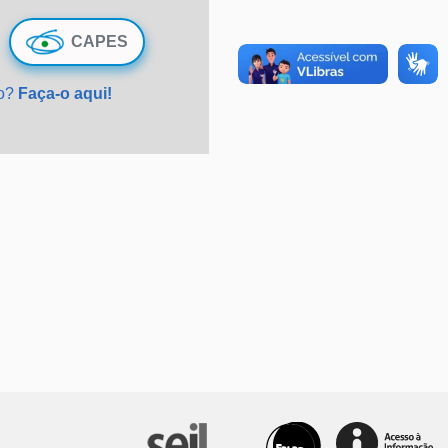
CAPES
do?
Faça-o aqui!