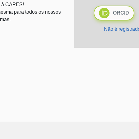
 à CAPES!
esma para todos os nossos
ORCID
emas.
Não é registra