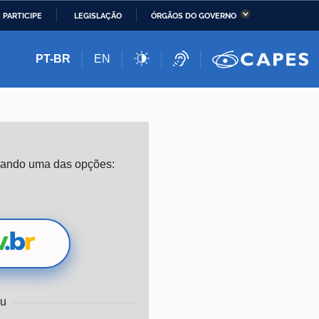
PARTICIPE
LEGISLAÇÃO
ÓRGÃOS DO GOVERNO
stério da Economia
Ministério da Infraestrutura
PT-BR
EN
stério de Minas e Energia
Ministério da Ciência,
Tecnologia, Inovações e
Comunicações
stério da Mulher, da
Secretaria-Geral
izando uma das opções:
lia e dos Direitos
anos
alto
u