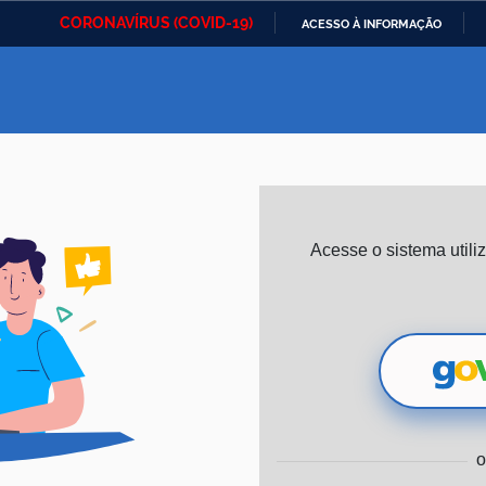
CORONAVÍRUS (COVID-19)
ACESSO À INFORMAÇÃO
Ministério da Defesa
Ministério das Relações
Mini
IR
Exteriores
PARA
O
Ministério da Cidadania
Ministério da Saúde
Mini
CONTEÚDO
Ministério do
Controladoria-Geral da
Mini
Acesse o sistema util
Desenvolvimento Regional
União
Famí
Hum
Advocacia-Geral da União
Banco Central do Brasil
Plan
o