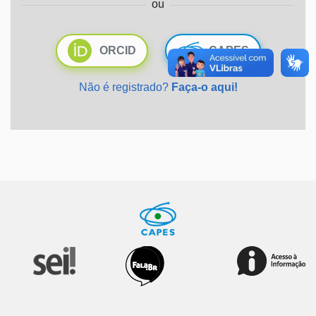
ou
Ministério da Saúde
ORCID
CAPES
Ministério de Minas e Energia
Não é registrado?
Faça-o aqui!
Ministério da Ciência, Tecnologia, Inovações e Comunicações
Ministério do Meio Ambiente
Ministério do Turismo
Ministério do Desenvolvimento Regional
Controladoria-Geral da União
Ministério da Mulher, da Família e dos Direitos Humanos
Secretaria-Geral