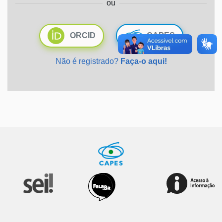
ou
Ministério da Saúde
ORCID
CAPES
Ministério de Minas e Energia
Não é registrado?
Faça-o aqui!
Ministério da Ciência, Tecnologia, Inovações e Comunicações
Ministério do Meio Ambiente
Ministério do Turismo
Ministério do Desenvolvimento Regional
Controladoria-Geral da União
Ministério da Mulher, da Família e dos Direitos Humanos
Secretaria-Geral