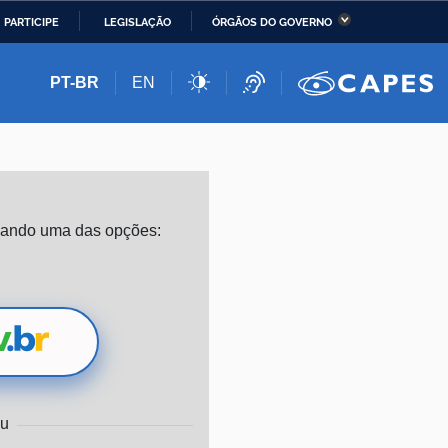
PARTICIPE
LEGISLAÇÃO
ÓRGÃOS DO GOVERNO
stério da Economia
Ministério da Infraestrutura
PT-BR
EN
stério de Minas e Energia
Ministério da Ciência,
Tecnologia, Inovações e
Comunicações
stério da Mulher, da
Secretaria-Geral
izando uma das opções:
lia e dos Direitos
anos
alto
u