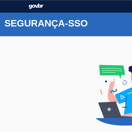
Casa Civil
Ministério da Justiça e
Segurança Pública
SEGURANÇA-SSO
Ministério da Agricultura,
Ministério da Educação
Pecuária e Abastecimento
Ministério do Meio Ambiente
Ministério do Turismo
Secretaria de Governo
Gabinete de Segurança
Institucional