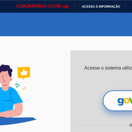
CORONAVÍRUS (COVID-19)
ACESSO À INFORMAÇÃO
Ministério da Defesa
Ministério das Relações
Mini
IR
Exteriores
PARA
O
Ministério da Cidadania
Ministério da Saúde
Mini
CONTEÚDO
Ministério do
Controladoria-Geral da
Mini
Acesse o sistema util
Desenvolvimento Regional
União
Famí
Hum
Advocacia-Geral da União
Banco Central do Brasil
Plan
o