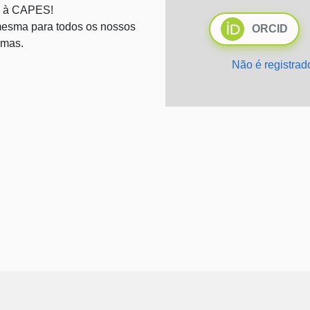
 à CAPES!
esma para todos os nossos
ORCID
emas.
Não é registra