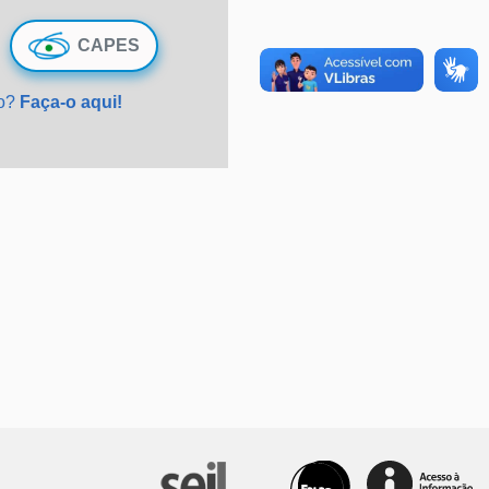
CAPES
do?
Faça-o aqui!