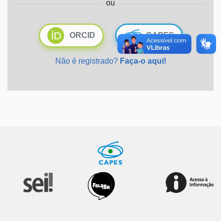
ou
Ministério da Saúde
ORCID
CAPES
Ministério de Minas e Energia
Não é registrado?
Faça-o aqui!
Ministério da Ciência, Tecnologia, Inovações e Comunicações
Ministério do Meio Ambiente
Ministério do Turismo
Ministério do Desenvolvimento Regional
Controladoria-Geral da União
Ministério da Mulher, da Família e dos Direitos Humanos
Secretaria-Geral