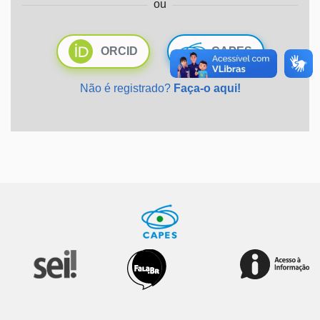
ou
Ministério da Saúde
ORCID
CAPES
Ministério de Minas e Energia
Não é registrado?
Faça-o aqui!
Ministério da Ciência, Tecnologia, Inovações e Comunicações
Ministério do Meio Ambiente
Ministério do Turismo
Ministério do Desenvolvimento Regional
Controladoria-Geral da União
Ministério da Mulher, da Família e dos Direitos Humanos
Secretaria-Geral