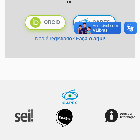
ou
Ministério da Saúde
ORCID
CAPES
Ministério de Minas e Energia
Não é registrado?
Faça-o aqui!
Ministério da Ciência, Tecnologia, Inovações e Comunicações
Ministério do Meio Ambiente
Ministério do Turismo
Ministério do Desenvolvimento Regional
Controladoria-Geral da União
Ministério da Mulher, da Família e dos Direitos Humanos
Secretaria-Geral