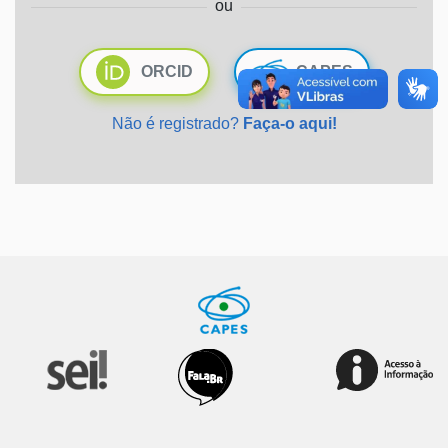
ou
Ministério da Saúde
ORCID
CAPES
Ministério de Minas e Energia
Não é registrado?
Faça-o aqui!
Ministério da Ciência, Tecnologia, Inovações e Comunicações
Ministério do Meio Ambiente
Ministério do Turismo
Ministério do Desenvolvimento Regional
Controladoria-Geral da União
Ministério da Mulher, da Família e dos Direitos Humanos
Secretaria-Geral