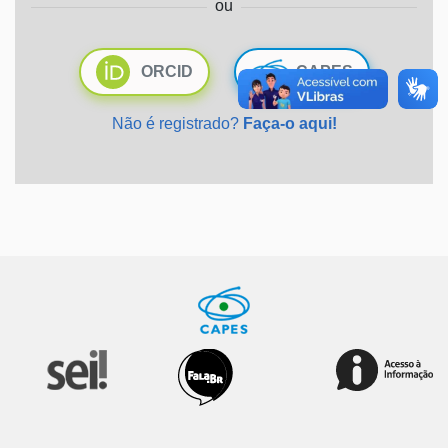
ou
Ministério da Saúde
ORCID
CAPES
Ministério de Minas e Energia
Não é registrado?
Faça-o aqui!
Ministério da Ciência, Tecnologia, Inovações e Comunicações
Ministério do Meio Ambiente
Ministério do Turismo
Ministério do Desenvolvimento Regional
Controladoria-Geral da União
Ministério da Mulher, da Família e dos Direitos Humanos
Secretaria-Geral