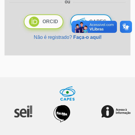
ou
Ministério da Saúde
ORCID
CAPES
Ministério de Minas e Energia
Não é registrado?
Faça-o aqui!
Ministério da Ciência, Tecnologia, Inovações e Comunicações
Ministério do Meio Ambiente
Ministério do Turismo
Ministério do Desenvolvimento Regional
Controladoria-Geral da União
Ministério da Mulher, da Família e dos Direitos Humanos
Secretaria-Geral